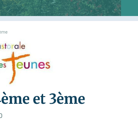
3ème
ème et 3ème
0