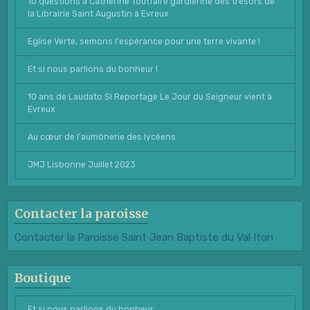
10 questions à Catherine Toutfaire gardienne des trésors de
la Librairie Saint Augustin à Evreux
Eglise Verte, semons l'espérance pour une terre vivante !
Et si nous parlions du bonheur !
10 ans de Laudato Si Reportage Le Jour du Seigneur vient à
Evreux
Au cœur de l'aumônerie des lycéens
JMJ Lisbonne Juillet 2023
Contacter la paroisse
Contacter la Paroisse Saint Jean Baptiste du Val Iton
Boutique
Et si nous parlions du bonheur...