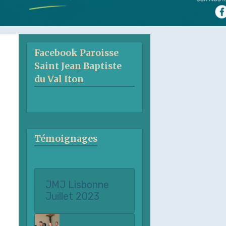
Facebook Paroisse
Saint Jean Baptiste
du Val Iton
Témoignages
JMJ Lisbonne
Juillet 2023