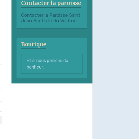
Contacter la paroisse
Contacter la Paroisse Saint
Jean Baptiste du Val Iton
Boutique
Et si nous parlions du
bonheur...